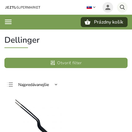
Prázdny košík
Hľadať
Dellinger
Otvoriť filter
Najpredávanejšie
Najlacnejšie
Najdrahšie
Abecedne