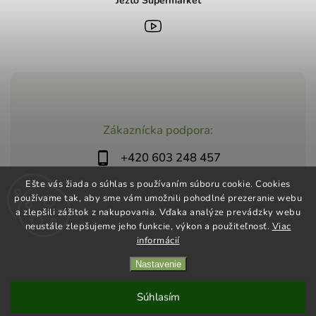
Jezto Supermarket
Zákaznícka podpora:
+420 603 248 457
info@jeztomarket.cz
Ešte vás žiada o súhlas s používaním súboru cookie. Cookies
používame tak, aby sme vám umožnili pohodlné prezeranie webu
a zlepšili zážitok z nakupovania. Vďaka analýze prevádzky webu
neustále zlepšujeme jeho funkcie, výkon a použiteľnosť.
Viac
informácií
Nastavenie
Copyright 2026
Jezto Supermarket
. Všetky práva vyhradené.
Vytvořil
Shoptet
| Design
Shoptak.cz
Súhlasím