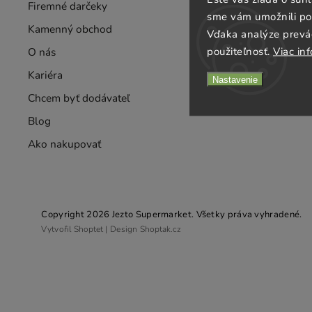
Firemné darčeky
Obchodné p
sme vám umožnili poh
Kamenný obchod
Ochrana oso
Vďaka analýze prevá
použiteľnosť.
Viac inf
O nás
Preprava a p
Kariéra
Hodnotenie 
Nastavenie
Chcem byť dodávateľ
Kontakt
Blog
Ako nakupovať
Copyright 2026
Jezto Supermarket
. Všetky práva vyhradené.
Vytvořil
Shoptet
| Design
Shoptak.cz