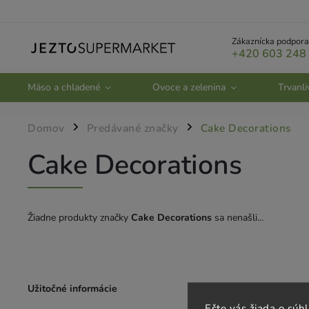
Zákaznícka podpora
+420 603 248
Mäso a chladené
Ovoce a zelenina
Trvanli
Domov
Predávané značky
Cake Decorations
/
/
Cake Decorations
Žiadne produkty značky
Cake Decorations
sa nenašli...
Užitočné informácie
Zákaznícky se
Ešte vás žiada o súh