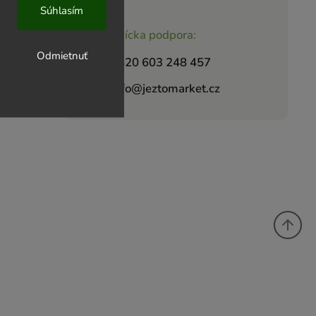
Súhlasím
Zákaznícka podpora:
Odmietnuť
+420 603 248 457
info@jeztomarket.cz