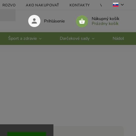
ROZVO
AKO NAKUPOVAŤ
KONTAKTY
VEĽKOOBCHOD
Nákupný košík
Prihlásenie
Prázdny košík
Šport a zdravie
Darčekové sady
Nádobí