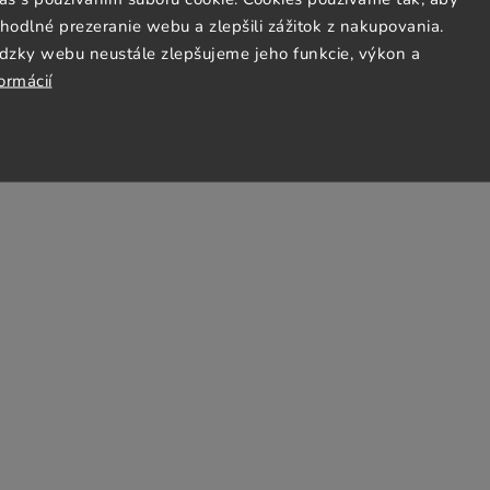
odmienky
odlné prezeranie webu a zlepšili zážitok z nakupovania.
bných údajov
Jezto Supermarket
dzky webu neustále zlepšujeme jeho funkcie, výkon a
ormácií
latba
obchodu