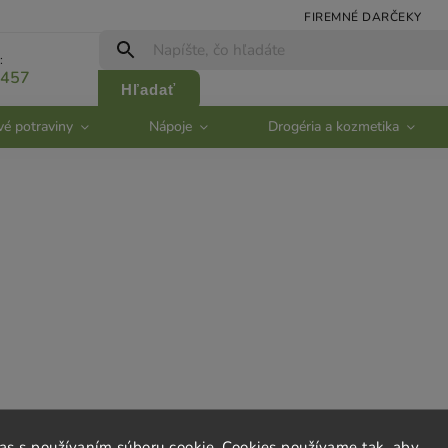
FIREMNÉ DARČEKY
:
 457
Hľadať
vé potraviny
Nápoje
Drogéria a kozmetika
rvis
Kontakt
las s používaním súboru cookie. Cookies používame tak, aby