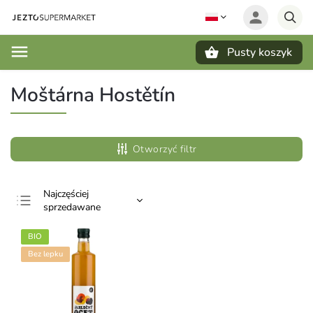
Pusty koszyk
Szukaj
Moštárna Hostětín
Otworzyć filtr
Najczęściej
sprzedawane
Najtańsze
BIO
Najdroższe
Bez lepku
Alfabetycznie