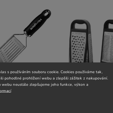
hlas s používáním souboru cookie. Cookies používáme tak,
 pohodlné prohlížení webu a zlepšili zážitek z nakupování.
u webu neustále zlepšujeme jeho funkce, výkon a
na proužky Julienne GOURMET,
Struhadlo ELITE BOX, se zás
formací
Microplane
černá, Microplane
Skladem
(2 szt)
Skladem
(2 szt)
€32,18
€59,89