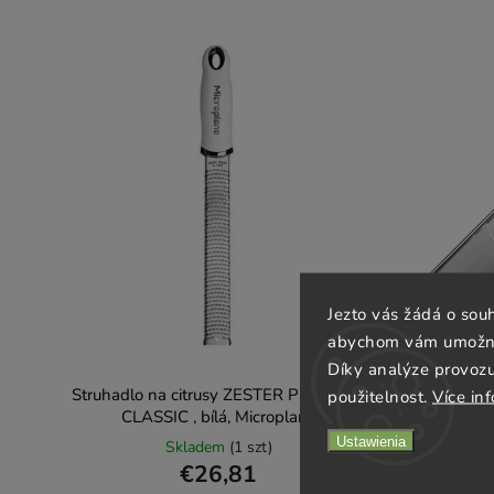
Jezto vás žádá o sou
abychom vám umožnili
Díky analýze provoz
Struhadlo na citrusy ZESTER PREMIUM
Struhadlo 
použitelnost.
Více in
CLASSIC , bílá, Microplane
Ustawienia
Skladem
(1 szt)
€26,81