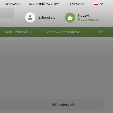
DOSTAWY
JAK ROBIĆ ZAKUPY
ŁĄCZNOŚĆ
VELKOOBC
Koszyk
Zaloguj się
Pusty koszyk
Sport i zdrowie
Zestawy prezentowe
Nádobí
Alfabetycznie