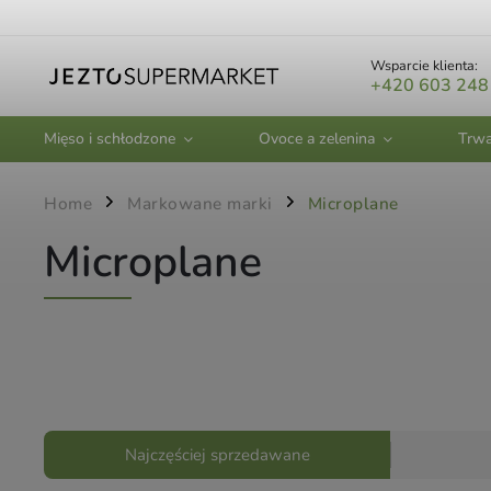
Wsparcie klienta:
+420 603 248
Mięso i schłodzone
Ovoce a zelenina
Trwa
Home
Markowane marki
Microplane
/
/
Microplane
Najczęściej sprzedawane