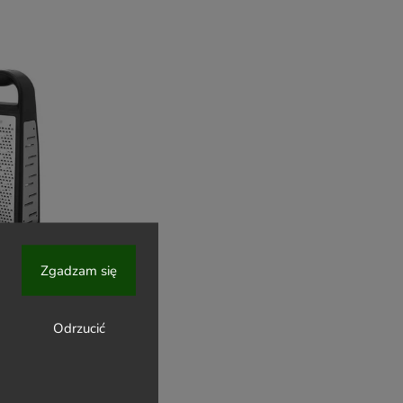
Zgadzam się
obníkem ,
Odrzucić