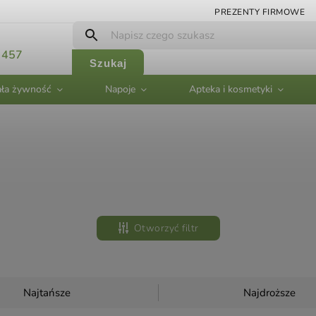
PREZENTY FIRMOWE
 457
Szukaj
ła żywność
Napoje
Apteka i kosmetyki
Otworzyć filtr
Najtańsze
Najdroższe