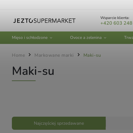
Wsparcie klienta:
+420 603 248
Mięso i schłodzone
Ovoce a zelenina
Trwa
Home
Markowane marki
Maki-su
/
/
Maki-su
Najczęściej sprzedawane