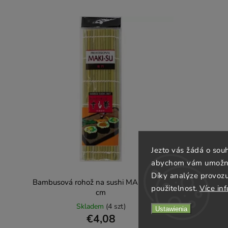
Jezto vás žádá o sou
abychom vám umožnili
Díky analýze provoz
Bambusová rohož na sushi MAKI-SU 27
použitelnost.
Více in
cm
Skladem
(4 szt)
Ustawienia
€4,08