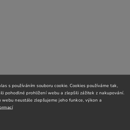
hlas s používáním souboru cookie. Cookies používáme tak,
 pohodlné prohlížení webu a zlepšili zážitek z nakupování.
u webu neustále zlepšujeme jeho funkce, výkon a
formací