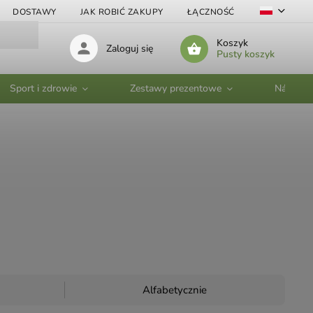
DOSTAWY
JAK ROBIĆ ZAKUPY
ŁĄCZNOŚĆ
VELKOOBC
Koszyk
Zaloguj się
Pusty koszyk
Sport i zdrowie
Zestawy prezentowe
Nádobí
Alfabetycznie