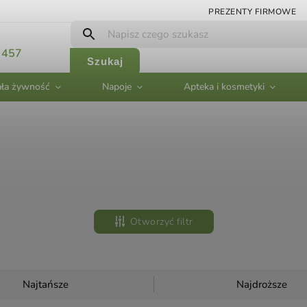
PREZENTY FIRMOWE
 457
Szukaj
ła żywność
Napoje
Apteka i kosmetyki
Otworzyć filtr
Najtańsze
Najdroższe