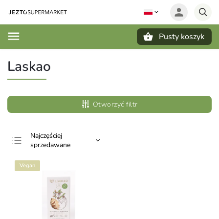
Pusty koszyk
Szukaj
Laskao
Otworzyć filtr
Najczęściej
sprzedawane
Najtańsze
Vegan
Najdroższe
Alfabetycznie