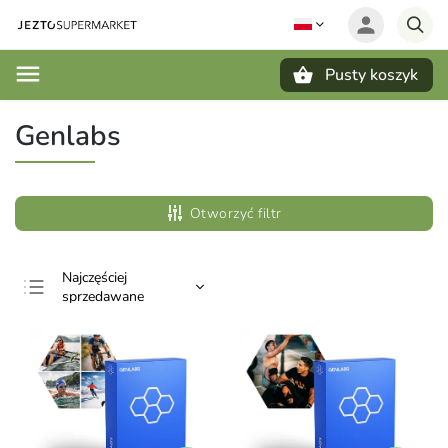
Pusty koszyk
Szukaj
Genlabs
Otworzyć filtr
Najczęściej
sprzedawane
Najtańsze
Najdroższe
Alfabetycznie