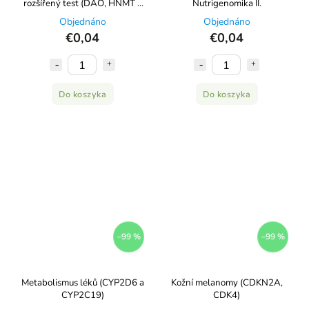
rozšířený test (DAO, HNMT a
Nutrigenomika II.
MTHFR)
Objednáno
Objednáno
€0,04
€0,04
Do koszyka
Do koszyka
–99 %
–99 %
Metabolismus léků (CYP2D6 a
Kožní melanomy (CDKN2A,
CYP2C19)
CDK4)