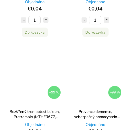
Objednáno
Objednáno
€0,04
€0,04
Do koszyka
Do koszyka
–99 %
–99 %
Rozšířený trombotest Leiden,
Prevence demence,
Protrombin (MTHFR677,
nebezpečný homocystein
MTHFR1298)
(COMT, MTHFR, MTRR, MTR a
Objednáno
Objednáno
ApoE)