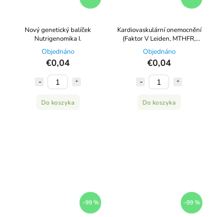
Nový genetický balíček
Kardiovaskulární onemocnění
Nutrigenomika I.
(Faktor V Leiden, MTHFR,
ApoE, ACE, PAI-I,
Objednáno
Objednáno
FXIII,eNOS3)
€0,04
€0,04
Do koszyka
Do koszyka
–99 %
–99 %