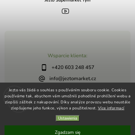
Jezto Supermarket Tým
Wsparcie klienta:
+420 603 248 457
info@jeztomarket.cz
Jezto vás žádá o souhlas s používáním souboru cookie. Cookies
používáme tak, abychom vám umožnili pohodlné prohlížení webu a
zlepšili zážitek z nakupování. Díky analýze provozu webu neustále
zlepšujeme jeho funkce, výkon a použitelnost.
Více informací
Copyright 2026
Jezto Supermarket
. Wszystkie prawa
Ustawienia
zastrzeżone.
Vytvořil
Shoptet
| Design
Shoptak.cz
Zgadzam się