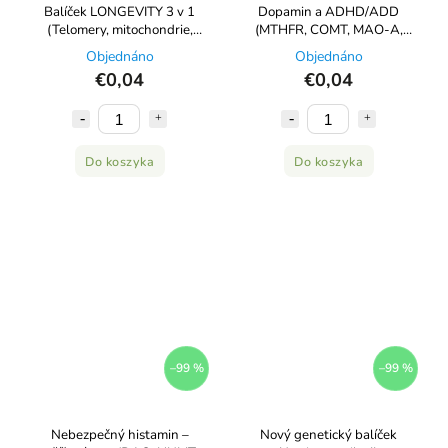
Balíček LONGEVITY 3 v 1
Dopamin a ADHD/ADD
(Telomery, mitochondrie,
(MTHFR, COMT, MAO-A,
Klotho)
DRD2)
Objednáno
Objednáno
€0,04
€0,04
Do koszyka
Do koszyka
–99 %
–99 %
Nebezpečný histamin –
Nový genetický balíček