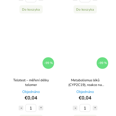
Do koszyka
Do koszyka
–99 %
–99 %
Telotest – měření délky
Metabolismus léků
telomer
(CYP2C19), reakce na
antidepresiva
Objednáno
Objednáno
€0,04
€0,04