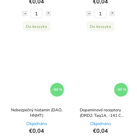
€0,04
€0,04
Do koszyka
Do koszyka
–99 %
–99 %
Nebezpečný histamin (DAO,
Dopaminové receptory
HNMT)
(DRD2: Taq1A, -141 C
ins/del)
Objednáno
Objednáno
€0,04
€0,04