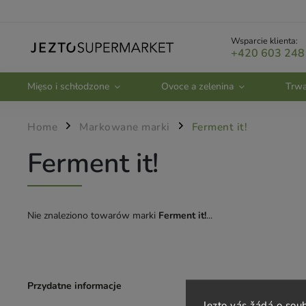
Wsparcie klienta:
+420 603 248
Mięso i schłodzone
Ovoce a zelenina
Trwa
Home
Markowane marki
Ferment it!
/
/
Ferment it!
Nie znaleziono towarów marki
Ferment it!
...
Przydatne informacje
Obsługa klien
Jezto vás žádá o sou