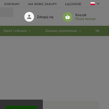
DOSTAWY
JAK ROBIĆ ZAKUPY
ŁĄCZNOŚĆ
VELKOOBC
Koszyk
Zaloguj się
Pusty koszyk
Sport i zdrowie
Zestawy prezentowe
Nádobí