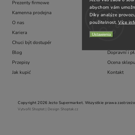
Prezenty firmowe
Hurt
abychom vám umožnili
Kamenna prodejna
Dostawy
Díky analýze provoz
použitelnost.
Více in
O nas
Smak
Kariera
Warunki korz
Ustawienia
Chuci být dostupér
Ochrane-data
Blog
Dopravní i p
Przepisy
Ocena sklep
Jak kupić
Kontakt
Copyright 2026
Jezto Supermarket
. Wszystkie prawa zastrzeżo
Vytvořil
Shoptet
| Design
Shoptak.cz