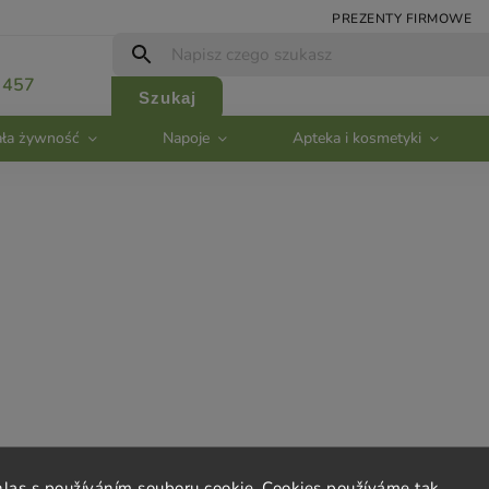
PREZENTY FIRMOWE
 457
Szukaj
ła żywność
Napoje
Apteka i kosmetyki
ta
Kontakt
hlas s používáním souboru cookie. Cookies používáme tak,