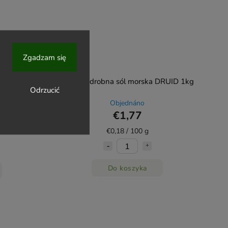
Zgadzam się
łami DRUID
Włoska drobna sól morska DRUID 1kg
Odrzucić
Objednáno
€1,77
€0,18 / 100 g
Do koszyka