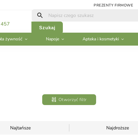
PREZENTY FIRMOWE
 457
Szukaj
ła żywność
Napoje
Apteka i kosmetyki
Otworzyć filtr
Najtańsze
Najdroższe