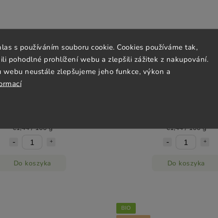
hlas s používáním souboru cookie. Cookies používáme tak,
 pohodlné prohlížení webu a zlepšili zážitek z nakupování.
u webu neustále zlepšujeme jeho funkce, výkon a
getariańska z cebulą DRUID
Pasta wegetariańska z broku
formací
100g
100g
Objednáno
Objednáno
€1,44
€1,44
€1,44 / 100 g
€1,44 / 100 g
Do koszyka
Do koszyka
BIO