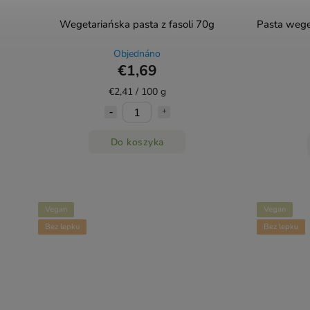
Wegetariańska pasta z fasoli 70g
Pasta wege
Objednáno
€1,69
€2,41 / 100 g
Do koszyka
Vegan
Vegan
Bez lepku
Bez lepku