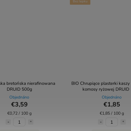
Bez lepku
ska bretońska nierafinowana
BIO Chrupiące plasterki kaszy 
DRUID 500g
komosy ryżowej DRUID
Objednáno
Objednáno
€3,59
€1,85
€0,72 / 100 g
€1,85 / 100 g