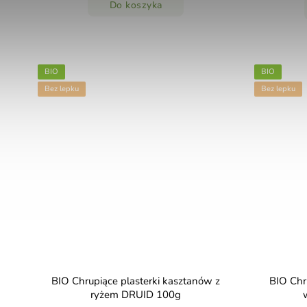
Do koszyka
BIO
BIO
Bez lepku
Bez lepku
BIO Chrupiące plasterki kasztanów z
BIO Chr
ryżem DRUID 100g