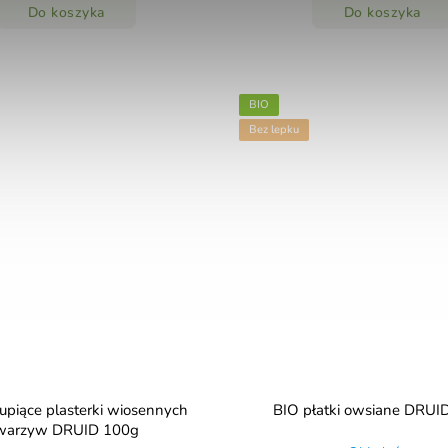
Do koszyka
Do koszyka
BIO
Bez lepku
upiące plasterki wiosennych
BIO płatki owsiane DRUI
warzyw DRUID 100g