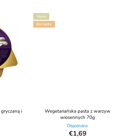
Vegan
Bez lepku
 gryczaną i
Wegetariańska pasta z warzyw
wiosennych 70g
Objednáno
€1,69