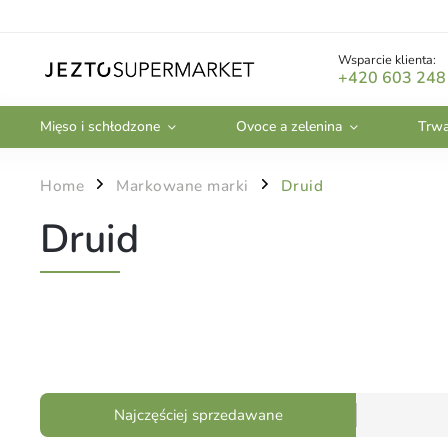
Wsparcie klienta:
+420 603 248
Mięso i schłodzone
Ovoce a zelenina
Trwa
Home
Markowane marki
Druid
/
/
Druid
Najczęściej sprzedawane