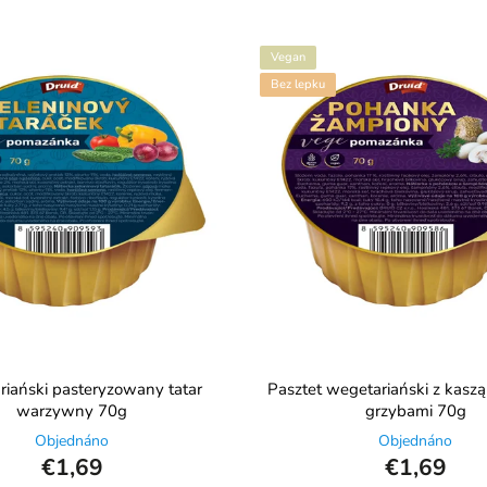
Vegan
Bez lepku
iański pasteryzowany tatar
Pasztet wegetariański z kaszą
warzywny 70g
grzybami 70g
Objednáno
Objednáno
€1,69
€1,69