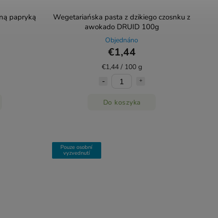
oną papryką
Wegetariańska pasta z dzikiego czosnku z
awokado DRUID 100g
Objednáno
€1,44
€1,44 / 100 g
Do koszyka
Pouze osobní
vyzvednutí