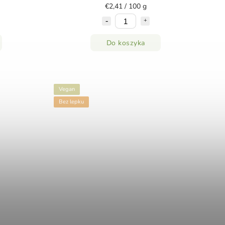
€2,41 / 100 g
Do koszyka
Vegan
Bez lepku