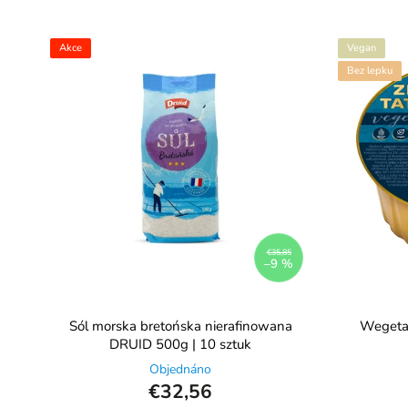
Akce
Vegan
Bez lepku
€35,85
–9 %
Sól morska bretońska nierafinowana
Wegetar
DRUID 500g | 10 sztuk
Objednáno
€32,56