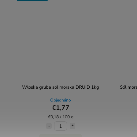
Włoska gruba sól morska DRUID 1kg
Sól mor
Objednáno
€1,77
€0,18 / 100 g