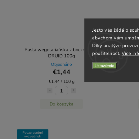
Jezto vás žádá o sou
abychom vám umožnili
Díky analýze provoz
Pasta wegetariańska z boczniakiem
Pasta we
použitelnost.
Více in
DRUID 100g
Objednáno
Ustawienia
€1,44
€1,44 / 100 g
Do koszyka
Pouze osobní
vyzvednutí