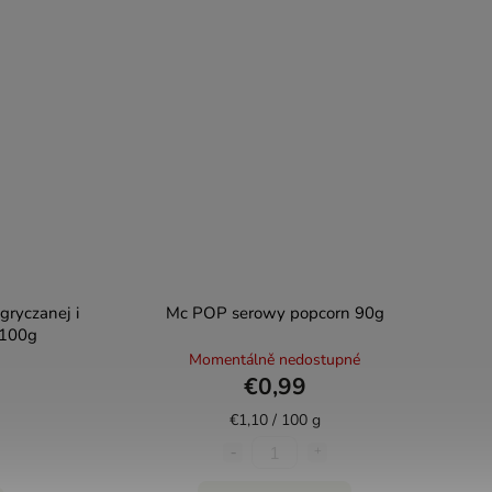
gryczanej i
Mc POP serowy popcorn 90g
 100g
Momentálně nedostupné
€0,99
€1,10 / 100 g