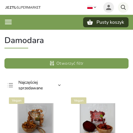
Pusty koszyk
Szukaj
Damodara
Otworzyć filtr
Najczęściej
sprzedawane
Najtańsze
Vegan
Vegan
Najdroższe
Alfabetycznie