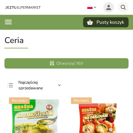
Pusty koszyk
Szukaj
Ceria
Otworzyć filtr
Najczęściej
sprzedawane
Najtańsze
Bez lepku
Bez lepku
Najdroższe
Alfabetycznie