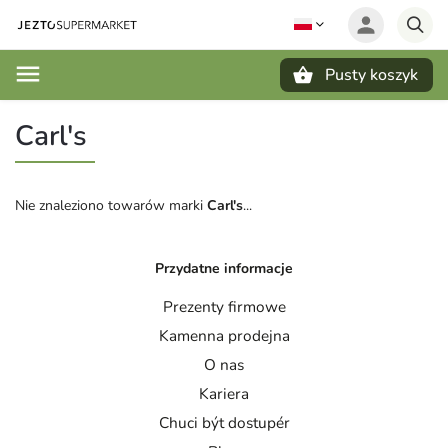
Pusty koszyk
Szukaj
Carl's
Nie znaleziono towarów marki
Carl's
...
Przydatne informacje
Prezenty firmowe
Kamenna prodejna
O nas
Kariera
Chuci být dostupér