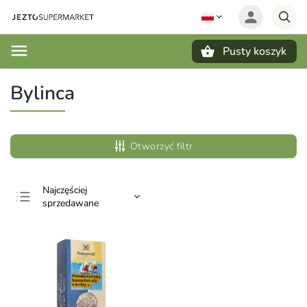
Pusty koszyk
Szukaj
Bylinca
Otworzyć filtr
Najczęściej
sprzedawane
Najtańsze
Najdroższe
Alfabetycznie