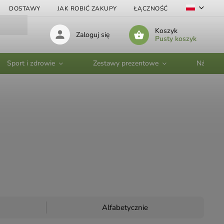
DOSTAWY
JAK ROBIĆ ZAKUPY
ŁĄCZNOŚĆ
VELKOOBC
Koszyk
Zaloguj się
Pusty koszyk
Sport i zdrowie
Zestawy prezentowe
Nádobí
Alfabetycznie