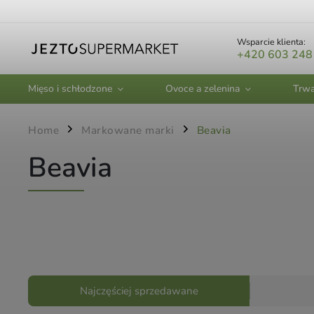
Wsparcie klienta:
+420 603 248
Mięso i schłodzone
Ovoce a zelenina
Trwa
Home
Markowane marki
Beavia
/
/
Beavia
Najczęściej sprzedawane