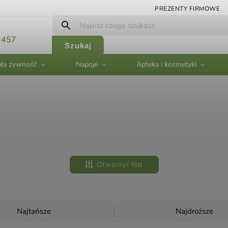
PREZENTY FIRMOWE
 457
Szukaj
ła żywność
Napoje
Apteka i kosmetyki
Otworzyć filtr
Najtańsze
Najdroższe