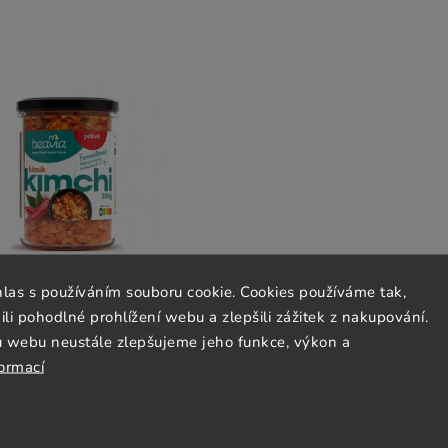
hlas s používáním souboru cookie. Cookies používáme tak,
 pohodlné prohlížení webu a zlepšili zážitek z nakupování.
u webu neustále zlepšujeme jeho funkce, výkon a
asyczne pikantne Beavia 350g
formací
Objednáno
€6,96