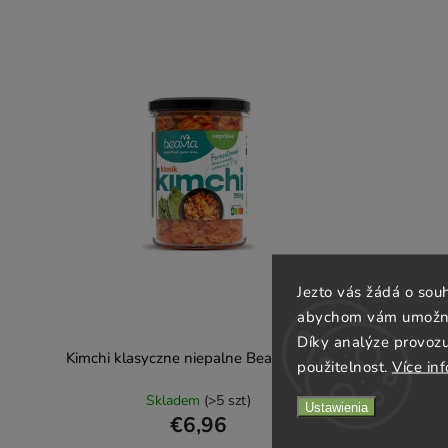
Jezto vás žádá o sou
abychom vám umožnili
Díky analýze provoz
Kimchi klasyczne niepalne Beavia 350g
Kimchi kl
použitelnost.
Více in
Skladem
(>5 szt)
Ustawienia
€6,96