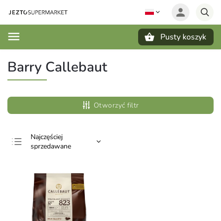
Pusty koszyk
Szukaj
Barry Callebaut
Otworzyć filtr
Najczęściej
sprzedawane
Najtańsze
Najdroższe
Alfabetycznie