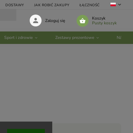
DOSTAWY
JAK ROBIĆ ZAKUPY
ŁĄCZNOŚĆ
VELKOOBC
Koszyk
Zaloguj się
Pusty koszyk
Sport i zdrowie
Zestawy prezentowe
Nádobí