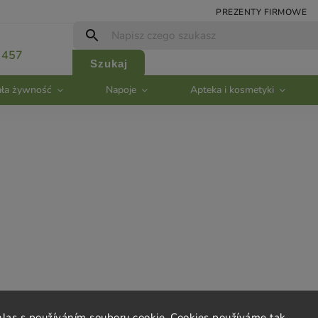
PREZENTY FIRMOWE
 457
Szukaj
ła żywność
Napoje
Apteka i kosmetyki
ta
Kontakt
hlas s používáním souboru cookie. Cookies používáme tak,