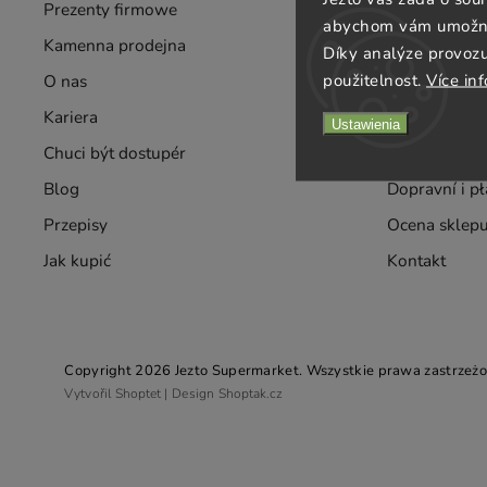
Prezenty firmowe
Hurt
abychom vám umožnili
Kamenna prodejna
Dostawy
Díky analýze provoz
použitelnost.
Více in
O nas
Smak
Kariera
Warunki korz
Ustawienia
Chuci být dostupér
Ochrane-data
Blog
Dopravní i p
Przepisy
Ocena sklep
Jak kupić
Kontakt
Copyright 2026
Jezto Supermarket
. Wszystkie prawa zastrzeżo
Vytvořil
Shoptet
| Design
Shoptak.cz