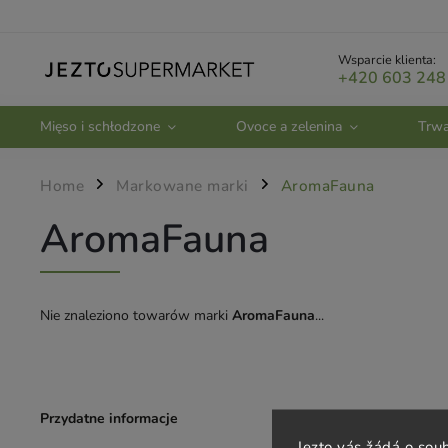
Wsparcie klienta:
+420 603 248
Mięso i schłodzone
Ovoce a zelenina
Trwa
Home
Markowane marki
AromaFauna
/
/
AromaFauna
Nie znaleziono towarów marki
AromaFauna
...
Przydatne informacje
Obsługa klien
Jezto vás žádá o sou