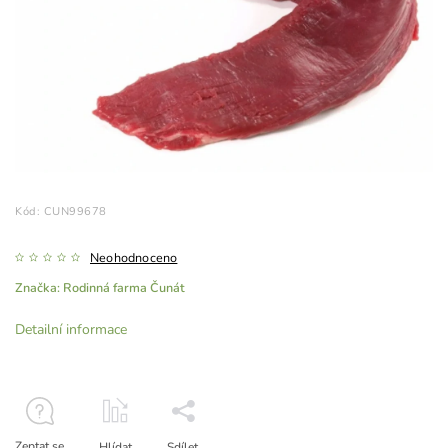
Kód:
CUN99678
Neohodnoceno
Značka:
Rodinná farma Čunát
Detailní informace
Zeptat se
Hlídat
Sdílet