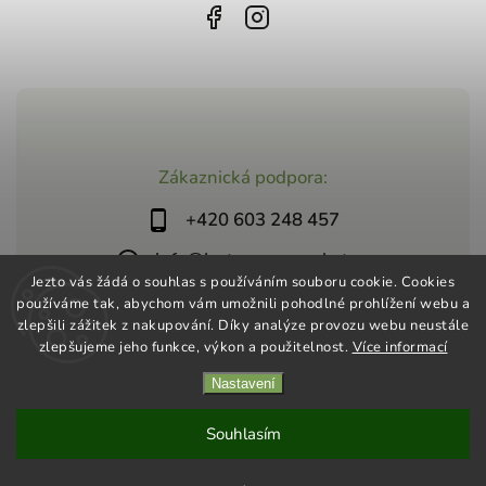
Zákaznická podpora:
+420 603 248 457
info@jeztosupermarket.cz
Jezto vás žádá o souhlas s používáním souboru cookie. Cookies
používáme tak, abychom vám umožnili pohodlné prohlížení webu a
zlepšili zážitek z nakupování. Díky analýze provozu webu neustále
zlepšujeme jeho funkce, výkon a použitelnost.
Více informací
Nastavení
Copyright 2026
Jezto Supermarket
. Všechna práva vyhrazena.
Vytvořil
Shoptet
| Design
Shoptak.cz
Souhlasím