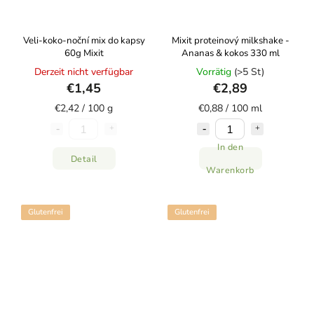
Veli-koko-noční mix do kapsy
Mixit proteinový milkshake -
60g Mixit
Ananas & kokos 330 ml
Derzeit nicht verfügbar
Vorrätig
(>5 St)
€1,45
€2,89
€2,42 / 100 g
€0,88 / 100 ml
In den
Detail
Warenkorb
Glutenfrei
Glutenfrei