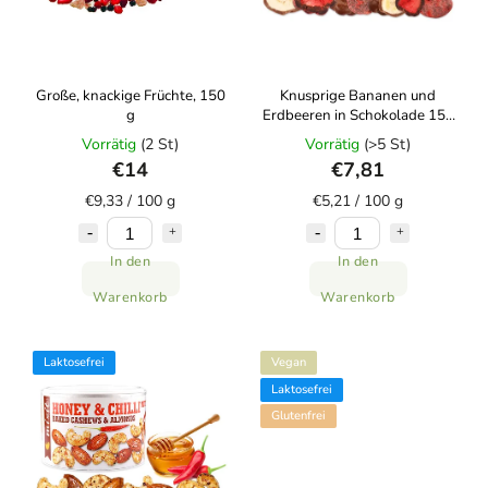
Große, knackige Früchte, 150
Knusprige Bananen und
g
Erdbeeren in Schokolade 150
g
Vorrätig
(2 St)
Vorrätig
(>5 St)
€14
€7,81
€9,33 / 100 g
€5,21 / 100 g
In den
In den
Warenkorb
Warenkorb
Laktosefrei
Vegan
Laktosefrei
Glutenfrei