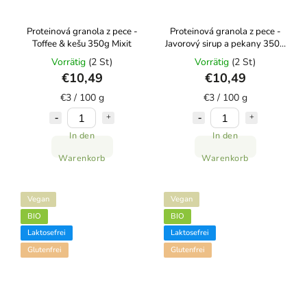
Proteinová granola z pece -
Proteinová granola z pece -
Toffee & kešu 350g Mixit
Javorový sirup a pekany 350g
Mixit
Vorrätig
(2 St)
Vorrätig
(2 St)
€10,49
€10,49
€3 / 100 g
€3 / 100 g
In den
In den
Warenkorb
Warenkorb
Vegan
Vegan
BIO
BIO
Laktosefrei
Laktosefrei
Glutenfrei
Glutenfrei