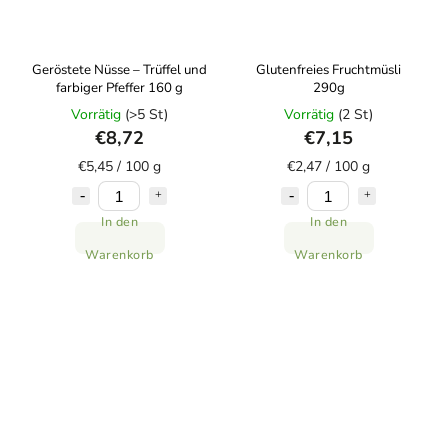
Geröstete Nüsse – Trüffel und
Glutenfreies Fruchtmüsli
farbiger Pfeffer 160 g
290g
Vorrätig
(>5 St)
Vorrätig
(2 St)
€8,72
€7,15
€5,45 / 100 g
€2,47 / 100 g
In den
In den
Warenkorb
Warenkorb