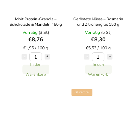
Mixit Protein-Granola –
Geröstete Nüsse – Rosmarin
Schokolade & Mandeln 450 g
und Zitronengras 150 g
Vorrätig
(3 St)
Vorrätig
(5 St)
€8,76
€8,30
€1,95 / 100 g
€5,53 / 100 g
In den
In den
Warenkorb
Warenkorb
Glutenfrei