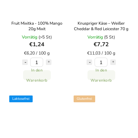
Fruit Mixitka - 100% Mango
Knuspriger Käse – Weißer
20g Mixit
Cheddar & Red Leicester 70 g
Vorrätig
(>5 St)
Vorrätig
(5 St)
€1,24
€7,72
€6,20 / 100 g
€11,03 / 100 g
In den
In den
Warenkorb
Warenkorb
Laktosefrei
Glutenfrei