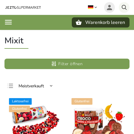
Warenkorb leeren
Suchen
Mixit
Filter öffnen
Meistverkauft
Günstigste
Laktosefrei
Glutenfrei
Teuerste
Glutenfrei
Alphabetisch