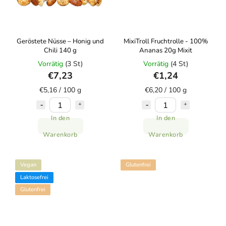
Geröstete Nüsse – Honig und
MixiTroll Fruchtrolle - 100%
Chili 140 g
Ananas 20g Mixit
Vorrätig
(3 St)
Vorrätig
(4 St)
€7,23
€1,24
€5,16 / 100 g
€6,20 / 100 g
In den
In den
Warenkorb
Warenkorb
Vegan
Glutenfrei
Laktosefrei
Glutenfrei