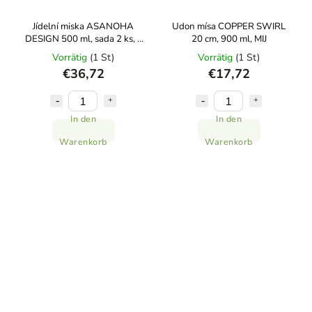
Jídelní miska ASANOHA
Udon mísa COPPER SWIRL
DESIGN 500 ml, sada 2 ks, s
20 cm, 900 ml, MIJ
hůlkami, MIJ
Vorrätig
(1 St)
Vorrätig
(1 St)
€36,72
€17,72
In den
In den
Warenkorb
Warenkorb