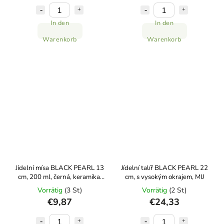
In den
In den
Warenkorb
Warenkorb
Jídelní mísa BLACK PEARL 13
Jídelní talíř BLACK PEARL 22
cm, 200 ml, černá, keramika,
cm, s vysokým okrajem, MIJ
MIJ
Vorrätig
(3 St)
Vorrätig
(2 St)
€9,87
€24,33