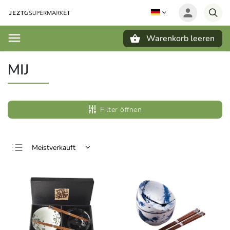
Warenkorb leeren
Suchen
MIJ
Filter öffnen
Meistverkauft
Günstigste
Teuerste
Alphabetisch