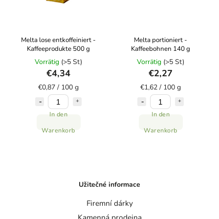
Melta lose entkoffeiniert -
Melta portioniert -
Kaffeeprodukte 500 g
Kaffeebohnen 140 g
Vorrätig
(>5 St)
Vorrätig
(>5 St)
€4,34
€2,27
€0,87 / 100 g
€1,62 / 100 g
In den
In den
Warenkorb
Warenkorb
Užitečné informace
Firemní dárky
Kamenná prodejna