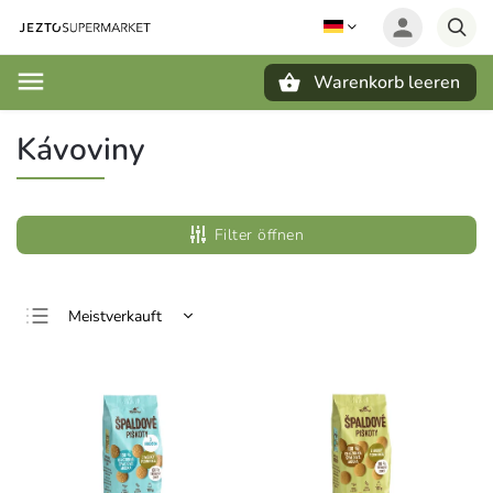
Warenkorb leeren
Suchen
Kávoviny
Filter öffnen
Meistverkauft
Günstigste
Teuerste
Alphabetisch