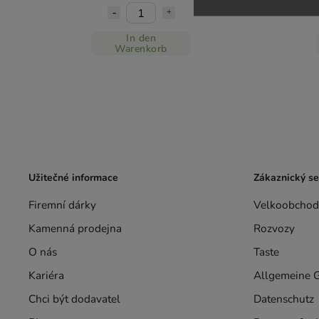
In den
Warenkorb
Užitečné informace
Zákaznický se
Firemní dárky
Velkoobchod
Kamenná prodejna
Rozvozy
O nás
Taste
Kariéra
Allgemeine 
Chci být dodavatel
Datenschutz