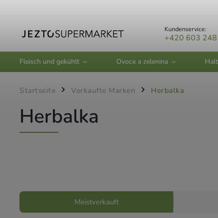
Kundenservice:
+420 603 248
Fleisch und gekühlt
Ovoce a zelenina
Halt
Startseite
Verkaufte Marken
Herbalka
/
/
Herbalka
Meistverkauft