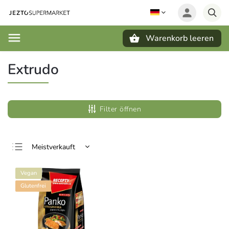
Warenkorb leeren
Suchen
Extrudo
Filter öffnen
Meistverkauft
Günstigste
Vegan
Teuerste
Glutenfrei
Alphabetisch