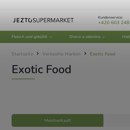
Kundenservice:
+420 603 248
Fleisch und gekühlt
Ovoce a zelenina
Halt
Startseite
Verkaufte Marken
Exotic Food
/
/
Exotic Food
Meistverkauft