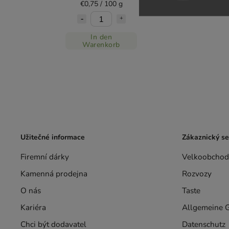
€0,75 / 100 g
In den
Warenkorb
Užitečné informace
Zákaznický se
Firemní dárky
Velkoobchod
Kamenná prodejna
Rozvozy
O nás
Taste
Kariéra
Allgemeine 
Chci být dodavatel
Datenschutz