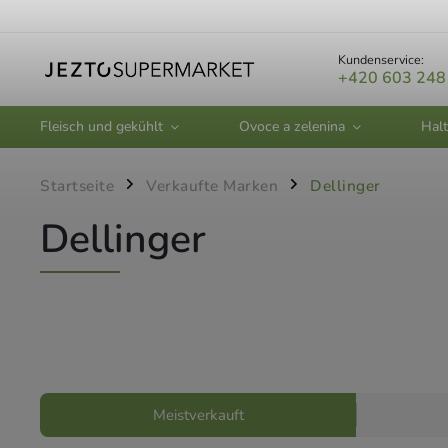
Kundenservice:
+420 603 248
Fleisch und gekühlt
Ovoce a zelenina
Halt
Startseite
Verkaufte Marken
Dellinger
/
/
Dellinger
Meistverkauft