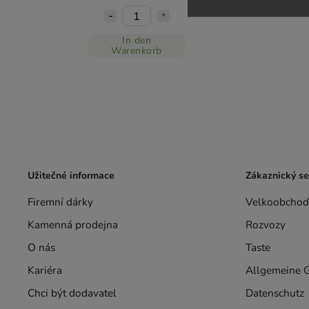
In den
Warenkorb
Užitečné informace
Zákaznický se
Firemní dárky
Velkoobchod
Kamenná prodejna
Rozvozy
O nás
Taste
Kariéra
Allgemeine 
Chci být dodavatel
Datenschutz