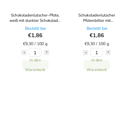
Schokoladenlutscher-Pfote,
Schokoladenlutscher
weiß mit dunkler Schokolade,
Pfotenbitter mit
20 g Choco Bonté
Vollmilchschokolade 20 g
Bestellt bei
Bestellt bei
Choco Bonté
€1,86
€1,86
€9,30 / 100 g
€9,30 / 100 g
In den
In den
Warenkorb
Warenkorb