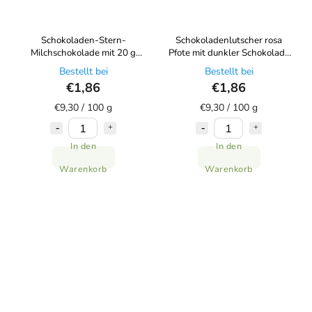
Schokoladen-Stern-
Schokoladenlutscher rosa
Milchschokolade mit 20 g
Pfote mit dunkler Schokolade
Zartbitterschokolade von
20 g Choco Bonté
Bestellt bei
Bestellt bei
Choco Bonté
€1,86
€1,86
€9,30 / 100 g
€9,30 / 100 g
In den
In den
Warenkorb
Warenkorb