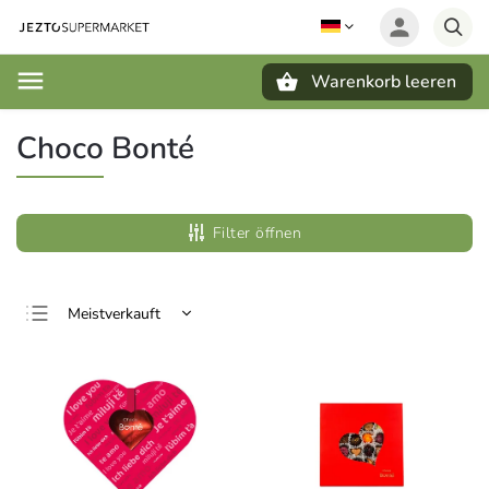
Warenkorb leeren
Suchen
Choco Bonté
Filter öffnen
Meistverkauft
Günstigste
Teuerste
Alphabetisch