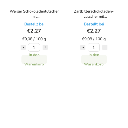
Weißer Schokoladenlutscher
Zartbitterschokoladen-
mit
Lutscher mit
Zartbitterschokoladenherz,
Milchschokoladenherz, 25 g,
Bestellt bei
Bestellt bei
25 g, Choco Bonté
Choco Bonté
€2,27
€2,27
€9,08 / 100 g
€9,08 / 100 g
In den
In den
Warenkorb
Warenkorb