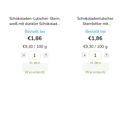
Schokoladen-Lutscher-Stern,
Schokoladenlutscher
weiß mit dunkler Schokolade,
Sternbitter mit
20 g Choco Bonté
Vollmilchschokolade 20 g
Bestellt bei
Bestellt bei
Choco Bonté
€1,86
€1,86
€9,30 / 100 g
€9,30 / 100 g
In den
In den
Warenkorb
Warenkorb