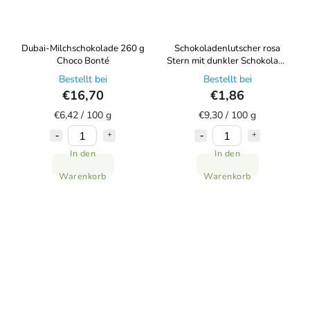
Dubai-Milchschokolade 260 g
Schokoladenlutscher rosa
Choco Bonté
Stern mit dunkler Schokolade
20 g Choco Bonté
Bestellt bei
Bestellt bei
€16,70
€1,86
€6,42 / 100 g
€9,30 / 100 g
In den
In den
Warenkorb
Warenkorb