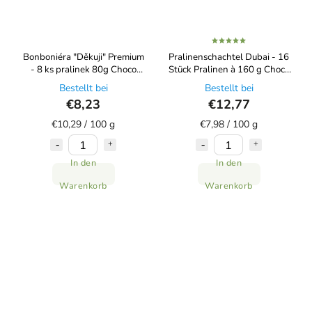
Bonboniéra "Děkuji" Premium
Pralinenschachtel Dubai - 16
- 8 ks pralinek 80g Choco
Stück Pralinen à 160 g Choco
Bonté
Bonté
Bestellt bei
Bestellt bei
€8,23
€12,77
€10,29 / 100 g
€7,98 / 100 g
In den
In den
Warenkorb
Warenkorb