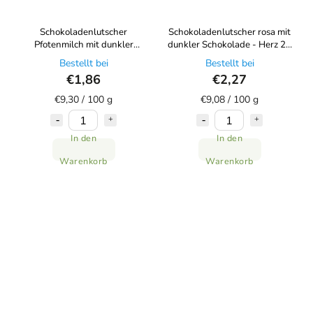
Schokoladenlutscher
Schokoladenlutscher rosa mit
Pfotenmilch mit dunkler
dunkler Schokolade - Herz 25
Schokolade 20 g Choco Bonté
g Choco Bonté
Bestellt bei
Bestellt bei
€1,86
€2,27
€9,30 / 100 g
€9,08 / 100 g
In den
In den
Warenkorb
Warenkorb