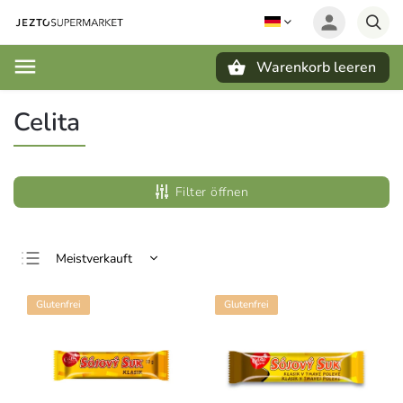
Warenkorb leeren
Suchen
Celita
Filter öffnen
Meistverkauft
Günstigste
Glutenfrei
Glutenfrei
Teuerste
Alphabetisch