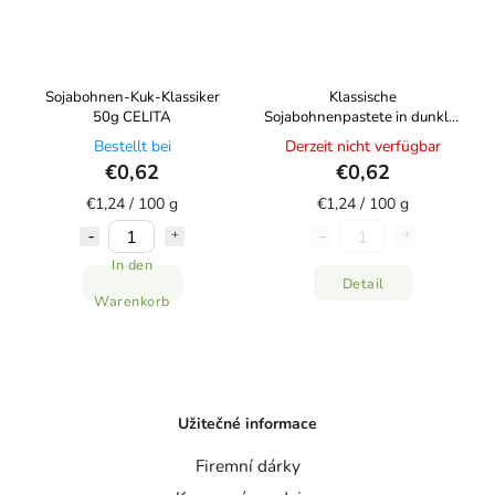
Sojabohnen-Kuk-Klassiker
Klassische
50g CELITA
Sojabohnenpastete in dunkler
Glasur 50g CELITA
Bestellt bei
Derzeit nicht verfügbar
€0,62
€0,62
€1,24 / 100 g
€1,24 / 100 g
In den
Detail
Warenkorb
Užitečné informace
Firemní dárky