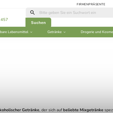
FIRMENPRÄSENTE
 457
Suchen
bare Lebensmittel
Getränke
Drogerie und Kosme
alkoholischer Getränke
, der sich auf
beliebte Mixgetränke
spezi