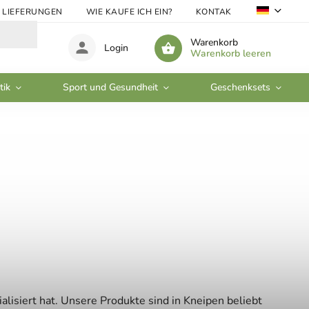
LIEFERUNGEN
WIE KAUFE ICH EIN?
KONTAKTE
GROSSHA
Warenkorb
Login
Warenkorb leeren
tik
Sport und Gesundheit
Geschenksets
alisiert hat. Unsere Produkte sind in Kneipen beliebt