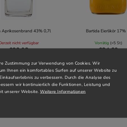
a Aprikosenbrand 43% 0,7l
Bartida Eierlikör 17% 
Derzeit nicht verfügbar
Vorrätig
(>5 St)
€32,93
€24,69
€47,04 / 1 l
€2,47 / 100 ml
Ihre Zustimmung zur Verwendung von Cookies. Wir
um Ihnen ein komfortables Surfen auf unserer Website zu
Einkaufserlebnis zu verbessern. Durch die Analyse des
In den
Detail
Warenkorb
bessern wir kontinuierlich die Funktionen, Leistung und
it unserer Website.
Weitere Informationen