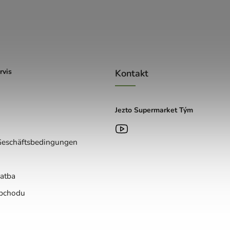
rvis
Kontakt
Jezto Supermarket Tým
Geschäftsbedingungen
atba
bchodu