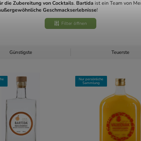
ür die Zubereitung von Cocktails
.
Bartida
ist ein Team von Me
außergewöhnliche Geschmackserlebnisse
!
Filter öffnen
Günstigste
Teuerste
che
Nur persönliche
g
Sammlung