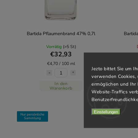
Bartida Pflaumenbrand 47% 0,7l
Bartid
Vorrätig
(>5 St)
€32,93
€4,70 / 100 ml
Jezto bittet Sie um 
verwenden Cookies, 
In den
ermöglichen und Ihr 
Warenkorb
Website-Traffics ver
Benutzerfreundlichke
Einstellungen
Nur persönliche
Sammlung