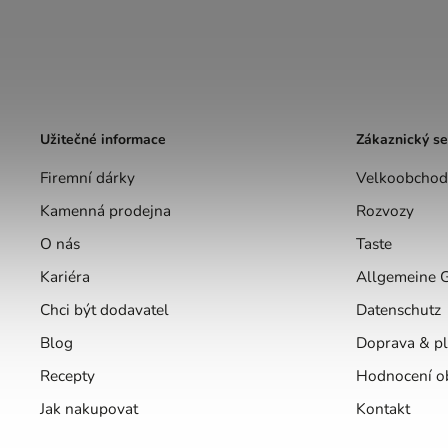
Užitečné informace
Zákaznický se
Firemní dárky
Velkoobchod
Kamenná prodejna
Rozvozy
O nás
Taste
Kariéra
Allgemeine 
Chci být dodavatel
Datenschutz
Blog
Doprava & pl
Recepty
Hodnocení o
Jak nakupovat
Kontakt