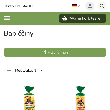
Warenkorb leeren
Suchen
Babiččiny
Filter öffnen
Meistverkauft
Günstigste
Teuerste
Alphabetisch