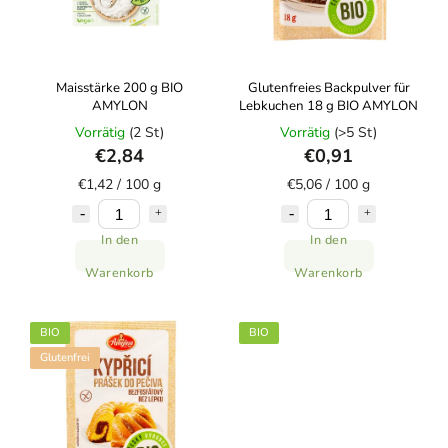
Maisstärke 200 g BIO
Glutenfreies Backpulver für
AMYLON
Lebkuchen 18 g BIO AMYLON
Vorrätig
(2 St)
Vorrätig
(>5 St)
€2,84
€0,91
€1,42 / 100 g
€5,06 / 100 g
In den
In den
Warenkorb
Warenkorb
BIO
BIO
Glutenfrei