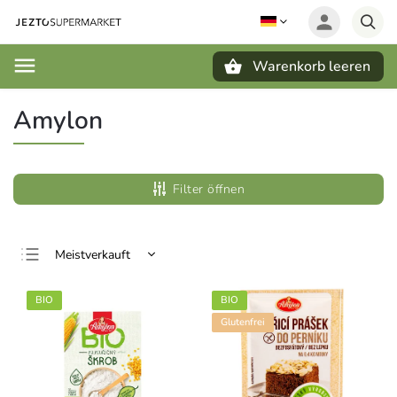
Warenkorb leeren
Suchen
Amylon
Filter öffnen
Meistverkauft
Günstigste
BIO
BIO
Teuerste
Glutenfrei
Alphabetisch