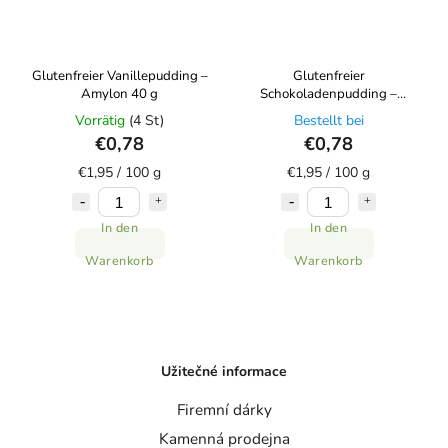
Glutenfreier Vanillepudding –
Glutenfreier
Amylon 40 g
Schokoladenpudding –
Amylon 40 g
Vorrätig
(4 St)
Bestellt bei
€0,78
€0,78
€1,95 / 100 g
€1,95 / 100 g
In den
In den
Warenkorb
Warenkorb
Užitečné informace
Firemní dárky
Kamenná prodejna