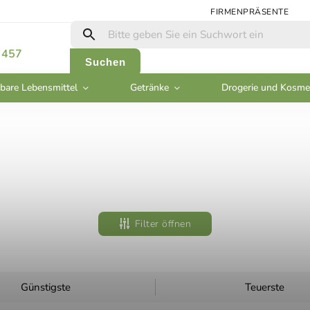
FIRMENPRÄSENTE
 457
Suchen
bare Lebensmittel
Getränke
Drogerie und Kosme
Filter öffnen
Günstigste
Teuerste