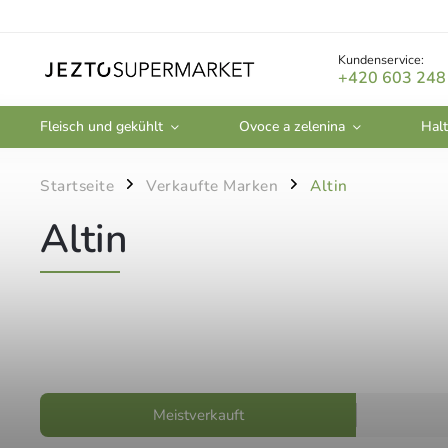
Kundenservice:
+420 603 248
Fleisch und gekühlt
Ovoce a zelenina
Halt
Startseite
Verkaufte Marken
Altin
/
/
Altin
Meistverkauft