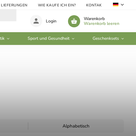
LIEFERUNGEN
WIE KAUFE ICH EIN?
KONTAKTE
GROSSHA
Warenkorb
Login
Warenkorb leeren
tik
Sport und Gesundheit
Geschenksets
Alphabetisch