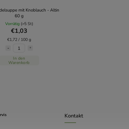
delsuppe mit Knoblauch - Altin
60 g
Vorrätig
(>5 St)
€1,03
€1,72 / 100 g
In den
Warenkorb
rvis
Kontakt