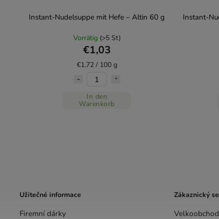
Instant-Nudelsuppe mit Hefe – Altin 60 g
Instant-Nu
Vorrätig
(>5 St)
€1,03
€1,72 / 100 g
In den
Warenkorb
Užitečné informace
Zákaznický se
Firemní dárky
Velkoobchod