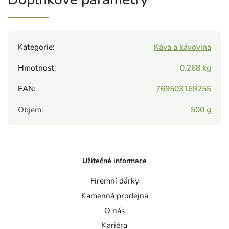
Kategorie
:
Káva a kávovina
Hmotnost
:
0.268 kg
EAN
:
769503169255
Objem
:
500 g
Užitečné informace
Firemní dárky
Kamenná prodejna
O nás
Kariéra