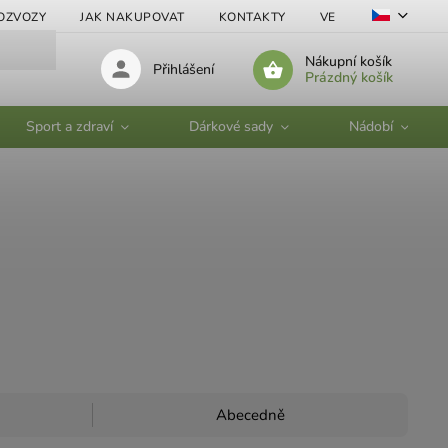
OZVOZY
JAK NAKUPOVAT
KONTAKTY
VELKOOBCHOD
Nákupní košík
Přihlášení
Prázdný košík
Sport a zdraví
Dárkové sady
Nádobí
Abecedně