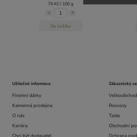
74 Kč / 100 g
Do košíku
Užitečné informace
Zákaznický se
Firemní dárky
Velkoobchod
Kamenná prodejna
Rozvozy
O nás
Taste
Kariéra
Obchodní po
Chci být dodavatel
Ochrana oso