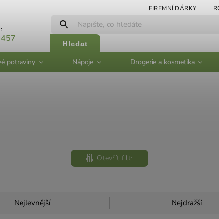
FIREMNÍ DÁRKY
R
:
 457
Hledat
vé potraviny
Nápoje
Drogerie a kosmetika
Otevřít filtr
Nejlevnější
Nejdražší