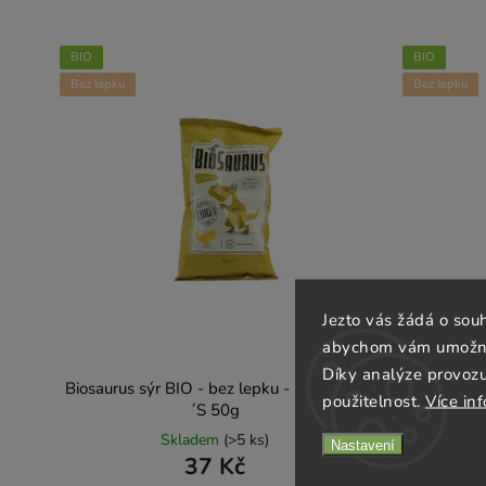
BIO
BIO
Bez lepku
Bez lepku
Jezto vás žádá o sou
abychom vám umožnili
Díky analýze provoz
Biosaurus sýr BIO - bez lepku - McLLOYD
Biosaurus
použitelnost.
Více in
´S 50g
Skladem
(>5 ks)
Nastavení
37 Kč