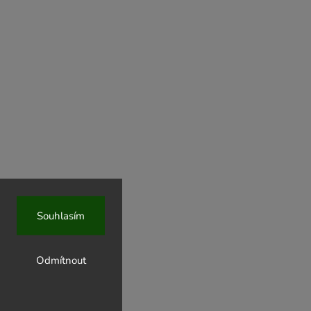
Souhlasím
bez lepku -
Odmítnout