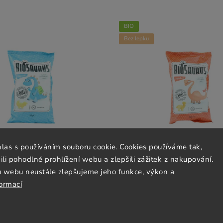
BIO
Bez lepku
hlas s používáním souboru cookie. Cookies používáme tak,
 pohodlné prohlížení webu a zlepšili zážitek z nakupování.
u webu neustále zlepšujeme jeho funkce, výkon a
 sůl BIO - vegan - bez lepku -
Biosaurus kečup BIO - vegan - 
formací
McLLOYD´S 50g
McLLOYD´S 50g
Skladem
(2 ks)
Skladem
(>5 ks)
35 Kč
35 Kč