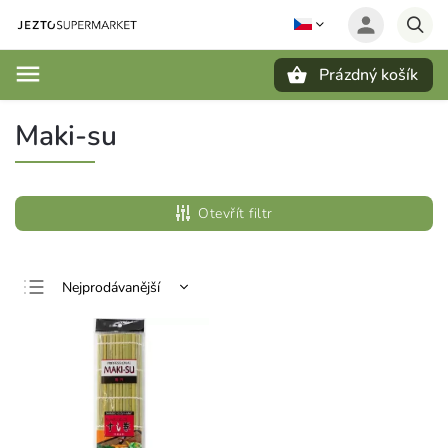
Prázdný košík
Hledat
Maki-su
Otevřít filtr
Nejprodávanější
Nejlevnější
Nejdražší
Abecedně