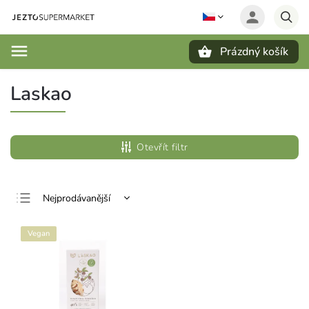
Prázdný košík
Hledat
Laskao
Otevřít filtr
Nejprodávanější
Nejlevnější
Vegan
Nejdražší
Abecedně