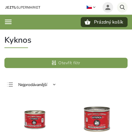
Prázdný košík
Hledat
Kyknos
Otevřít filtr
Nejprodávanější
Nejlevnější
Nejdražší
Abecedně