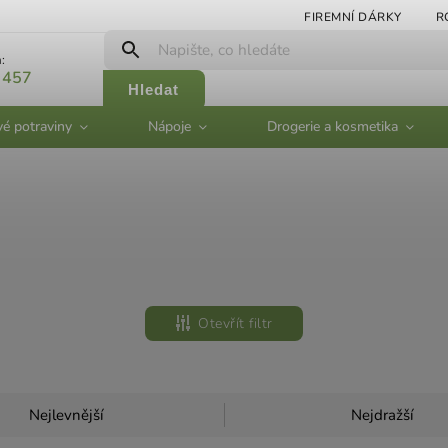
FIREMNÍ DÁRKY
R
:
 457
Hledat
vé potraviny
Nápoje
Drogerie a kosmetika
Otevřít filtr
Nejlevnější
Nejdražší