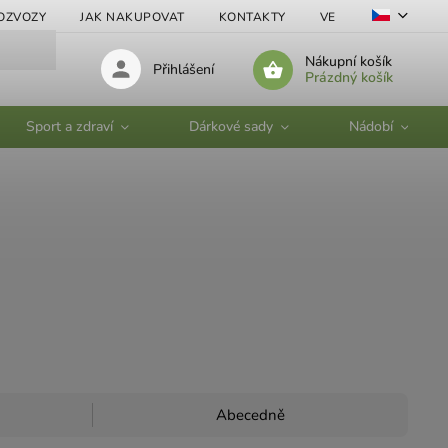
OZVOZY
JAK NAKUPOVAT
KONTAKTY
VELKOOBCHOD
Nákupní košík
Přihlášení
Prázdný košík
Sport a zdraví
Dárkové sady
Nádobí
Abecedně