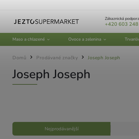
Zákaznická podpora
+420 603 248
Maso a chlazené
Ovoce a zelenina
Trvanli
Domů
Prodávané značky
Joseph Joseph
/
/
Joseph Joseph
Nejprodávanější