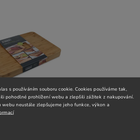
hlas s používáním souboru cookie. Cookies používáme tak,
 pohodlné prohlížení webu a zlepšili zážitek z nakupování.
u webu neustále zlepšujeme jeho funkce, výkon a
a krájení CUT&CARVE PLUS L
formací
 cm, hnědá, bambus, Joseph
Joseph
Skladem
(2 ks)
1 614 Kč