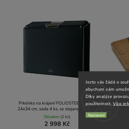
Jezto vás žádá o sou
abychom vám umožnili
Díky analýze provoz
Prkénko na krájení FOLIOSTEEL 60170
Prkénko n
použitelnost.
Více in
24x34 cm, sada 4 ks, se stojanem, černá,
40 x 30
Joseph Joseph
Nastavení
Skladem
(2 ks)
2 998 Kč