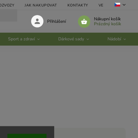
OZVOZY
JAK NAKUPOVAT
KONTAKTY
VELKOOBCHOD
Nákupní košík
Přihlášení
Prázdný košík
Sport a zdraví
Dárkové sady
Nádobí