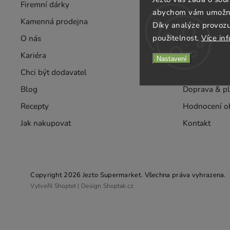
Firemní dárky
Velkoobchod
abychom vám umožnili
Kamenná prodejna
Rozvozy
Díky analýze provoz
použitelnost.
Více in
O nás
Taste
Kariéra
Obchodní po
Nastavení
Chci být dodavatel
Ochrana oso
Blog
Doprava & pl
Recepty
Hodnocení o
Jak nakupovat
Kontakt
Copyright 2026
Jezto Supermarket
. Všechna práva vyhrazena.
Vytvořil
Shoptet
| Design
Shoptak.cz