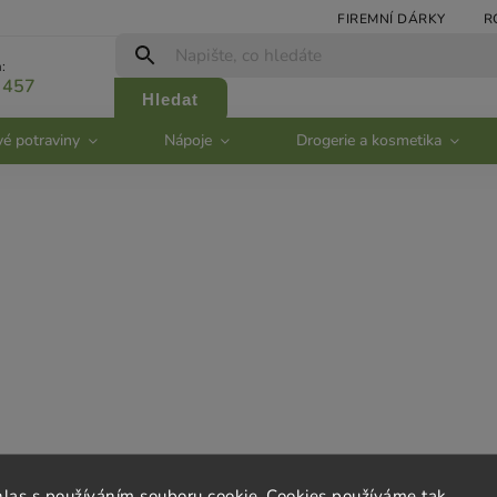
FIREMNÍ DÁRKY
R
:
 457
Hledat
vé potraviny
Nápoje
Drogerie a kosmetika
rvis
Kontakt
hlas s používáním souboru cookie. Cookies používáme tak,