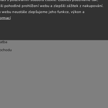
 pohodlné prohlížení webu a zlepšili zážitek z nakupování.
Jezto Supermarket tým
u webu neustále zlepšujeme jeho funkce, výkon a
formací
dmínky
bních údajů
atba
bchodu