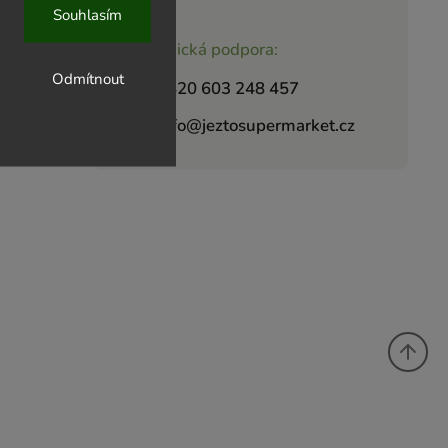
Souhlasím
Zákaznická podpora:
Odmítnout
+420 603 248 457
info@jeztosupermarket.cz