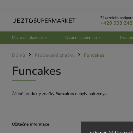
Zákaznická podpora
+420 603 248
Maso a chlazené
Ovoce a zelenina
Trvanli
Domů
Prodávané značky
Funcakes
/
/
Funcakes
Žádné produkty značky
Funcakes
nebyly nalezeny...
Užitečné informace
Zákaznický se
Jezto vás žádá o sou