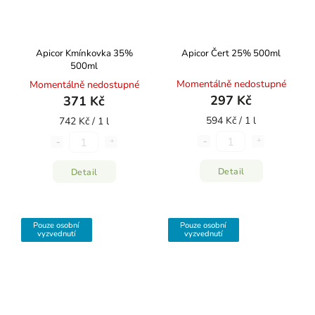
Apicor Kmínkovka 35%
Apicor Čert 25% 500ml
500ml
Momentálně nedostupné
Momentálně nedostupné
297 Kč
371 Kč
594 Kč / 1 l
742 Kč / 1 l
Detail
Detail
Pouze osobní
Pouze osobní
vyzvednutí
vyzvednutí