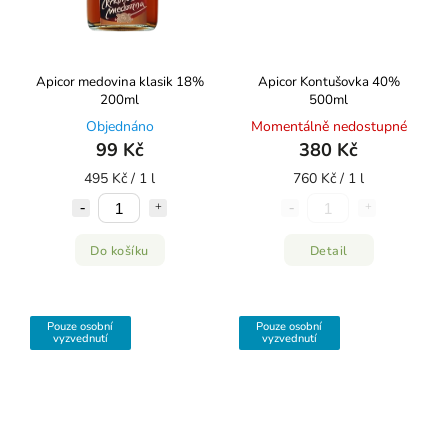
Apicor medovina klasik 18%
Apicor Kontušovka 40%
200ml
500ml
Objednáno
Momentálně nedostupné
99 Kč
380 Kč
495 Kč / 1 l
760 Kč / 1 l
Do košíku
Detail
Pouze osobní
Pouze osobní
vyzvednutí
vyzvednutí