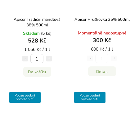
Apicor Tradiční mandlová
Apicor Hruškovka 25% 500ml
38% 500ml
Momentálně nedostupné
Skladem
(5 ks)
300 Kč
528 Kč
600 Kč / 1 l
1 056 Kč / 1 l
Detail
Do košíku
Pouze osobní
Pouze osobní
vyzvednutí
vyzvednutí