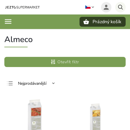
Prázdný košík
Hledat
Almeco
Otevřít filtr
Nejprodávanější
Nejlevnější
Nejdražší
Abecedně