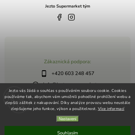
Jezto Supermarket tým
Zákaznická podpora:
+420 603 248 457
info@jeztosupermarket.cz
Jezto vás žádá o souhlas s používáním souboru cookie. Cookies
používáme tak, abychom vám umožnili pohodlné prohlížení webu a
zlepšili zážitek z nakupování. Díky analýze provozu webu neustále
zlepšujeme jeho funkce, výkon a použitelnost.
Více informací
Nastavení
Copyright 2026
Jezto Supermarket
. Všechna práva vyhrazena.
Vytvořil
Shoptet
| Design
Shoptak.cz
Souhlasím