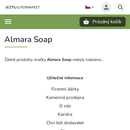
Prázdný košík
Hledat
Almara Soap
Žádné produkty značky
Almara Soap
nebyly nalezeny...
Užitečné informace
Firemní dárky
Kamenná prodejna
O nás
Kariéra
Chci být dodavatel