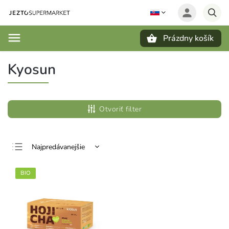
Prázdny košík
Hľadať
Kyosun
Otvoriť filter
Najpredávanejšie
Najlacnejšie
BIO
Najdrahšie
Abecedne