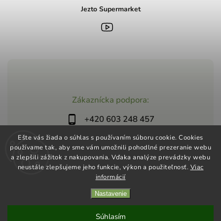
Jezto Supermarket
Zákaznícka podpora:
+420 603 248 457
info@jeztomarket.cz
Ešte vás žiada o súhlas s používaním súboru cookie. Cookies
používame tak, aby sme vám umožnili pohodlné prezeranie webu
a zlepšili zážitok z nakupovania. Vďaka analýze prevádzky webu
neustále zlepšujeme jeho funkcie, výkon a použiteľnosť.
Viac
informácií
Nastavenie
Copyright 2026
Jezto Supermarket
. Všetky práva vyhradené.
Vytvořil
Shoptet
| Design
Shoptak.cz
Súhlasím