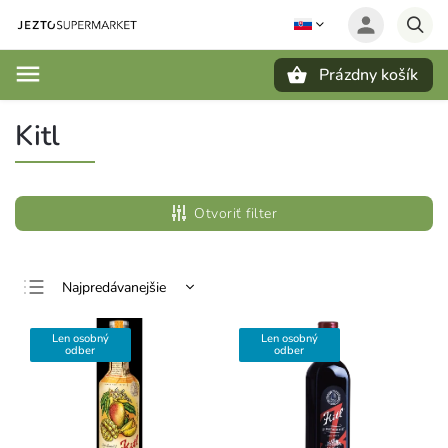
Prázdny košík
Hľadať
Kitl
Otvoriť filter
Najpredávanejšie
Najlacnejšie
Len osobný
Len osobný
Najdrahšie
odber
odber
Abecedne