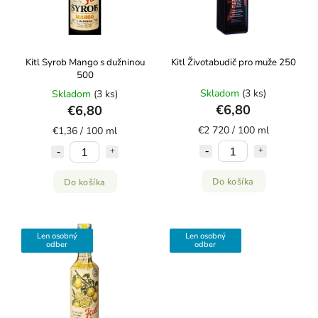
Kitl Syrob Mango s dužninou
Kitl Životabudič pro muže 250
500
Skladom
(3 ks)
Skladom
(3 ks)
€6,80
€6,80
€2 720 / 100 ml
€1,36 / 100 ml
Do košíka
Do košíka
Len osobný
Len osobný
odber
odber