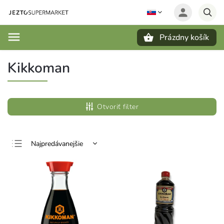
Prázdny košík
Hľadať
Kikkoman
Otvoriť filter
Najpredávanejšie
Najlacnejšie
Najdrahšie
Abecedne