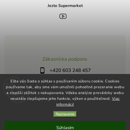
Jezto Supermarket
Zákaznícka podpora:
+420 603 248 457
info@jeztomarket.cz
Ešte vás žiada o súhlas s používaním súboru cookie. Cookies
používame tak, aby sme vám umožnili pohodlné prezeranie webu
a zlepšili zážitok z nakupovania. Vďaka analýze prevádzky webu
neustále zlepšujeme jeho funkcie, výkon a použiteľnosť.
Viac
informácií
Nastavenie
Copyright 2026
Jezto Supermarket
. Všetky práva vyhradené.
Vytvořil
Shoptet
| Design
Shoptak.cz
Súhlasím