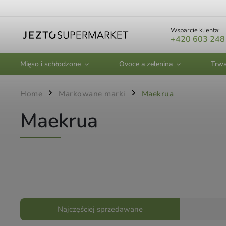
Wsparcie klienta:
+420 603 248
Mięso i schłodzone
Ovoce a zelenina
Trwa
Home
Markowane marki
Maekrua
/
/
Maekrua
Najczęściej sprzedawane