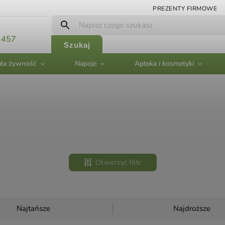
PREZENTY FIRMOWE
 457
Szukaj
ła żywność
Napoje
Apteka i kosmetyki
Otworzyć filtr
Najtańsze
Najdroższe