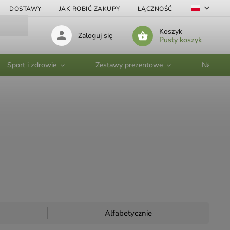
DOSTAWY
JAK ROBIĆ ZAKUPY
ŁĄCZNOŚĆ
VELKOOBC
Koszyk
Zaloguj się
Pusty koszyk
Sport i zdrowie
Zestawy prezentowe
Nádobí
Alfabetycznie