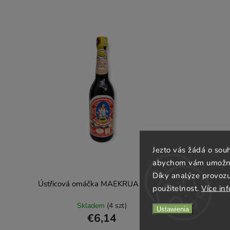
Jezto vás žádá o sou
abychom vám umožnili
Díky analýze provoz
Ústřicová omáčka MAEKRUA 600 ml
Ústřico
použitelnost.
Více in
Skladem
(4 szt)
Ustawienia
€6,14