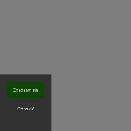
Zgadzam się
A 150 ml
Odrzucić