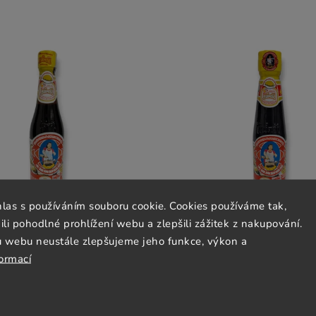
hlas s používáním souboru cookie. Cookies používáme tak,
 pohodlné prohlížení webu a zlepšili zážitek z nakupování.
u webu neustále zlepšujeme jeho funkce, výkon a
vá omáčka MAEKRUA 300 ml
Ústřicová omáčka MAEKRU
formací
Skladem
(5 szt)
Skladem
(>5 szt)
€4,08
€2,68