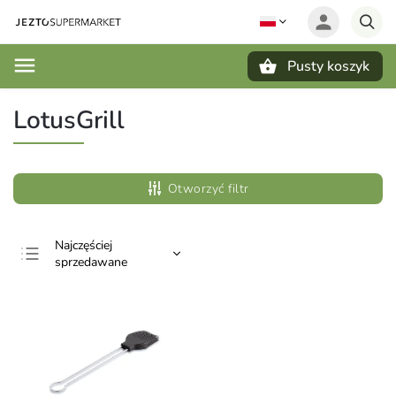
Pusty koszyk
Szukaj
LotusGrill
Otworzyć filtr
Najczęściej
sprzedawane
Najtańsze
Najdroższe
Alfabetycznie