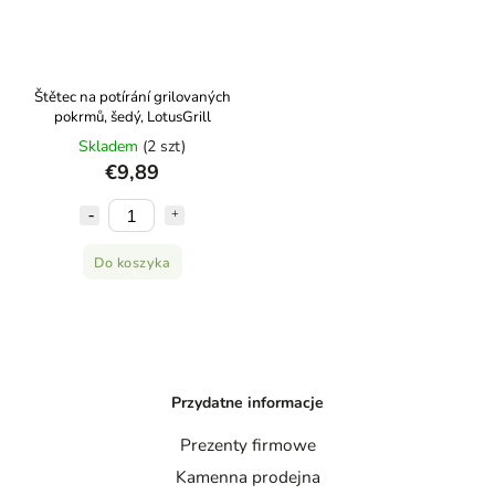
Štětec na potírání grilovaných
pokrmů, šedý, LotusGrill
Skladem
(2 szt)
€9,89
Do koszyka
Przydatne informacje
Prezenty firmowe
Kamenna prodejna