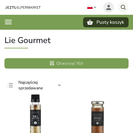
Pusty koszyk
Szukaj
Lie Gourmet
Otworzyć filtr
Najczęściej
sprzedawane
Najtańsze
Najdroższe
Alfabetycznie