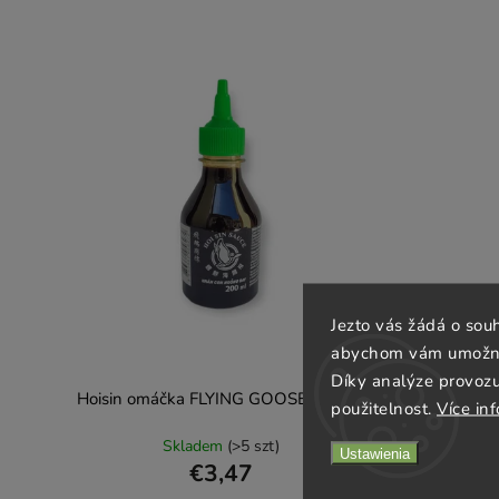
Jezto vás žádá o sou
abychom vám umožnili
Díky analýze provoz
Hoisin omáčka FLYING GOOSE 200 ml
použitelnost.
Více in
Skladem
(>5 szt)
Ustawienia
€3,47