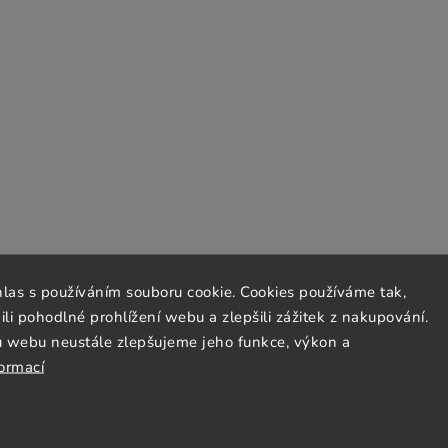
hlas s používáním souboru cookie. Cookies používáme tak,
 pohodlné prohlížení webu a zlepšili zážitek z nakupování.
u webu neustále zlepšujeme jeho funkce, výkon a
formací