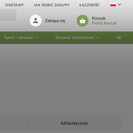
DOSTAWY
JAK ROBIĆ ZAKUPY
ŁĄCZNOŚĆ
VELKOOBC
Koszyk
Zaloguj się
Pusty koszyk
Sport i zdrowie
Zestawy prezentowe
Nádobí
Alfabetycznie