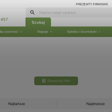
PREZENTY FIRMOWE
 457
Szukaj
ła żywność
Napoje
Apteka i kosmetyki
Otworzyć filtr
Najtańsze
Najdroższe