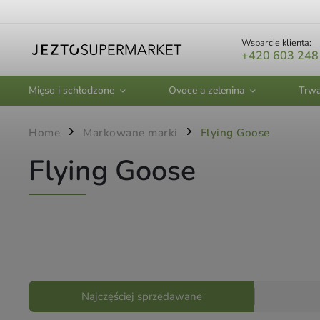
Wsparcie klienta:
+420 603 248
Mięso i schłodzone
Ovoce a zelenina
Trwa
Home
Markowane marki
Flying Goose
/
/
Flying Goose
Najczęściej sprzedawane