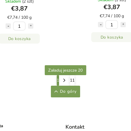
Skladem
(2 szt)
€3,87
€3,87
€7,74 / 100 g
€7,74 / 100 g
Do koszyka
Do koszyka
Załaduj jeszcze 20
1
11
Do góry
ta
Kontakt