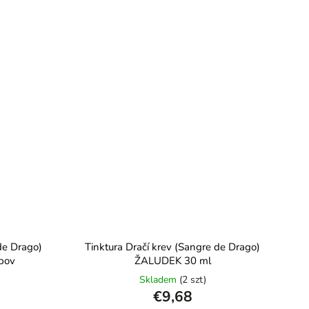
de Drago)
Tinktura Dračí krev (Sangre de Drago)
pov
ŽALUDEK 30 ml
Skladem
(2 szt)
€9,68