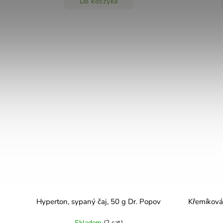
Do koszyka
Hyperton, sypaný čaj, 50 g Dr. Popov
Křemíková
Skladem
(2 szt)