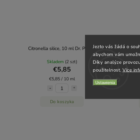
Jezto vás žádá o sou
Citronella silice, 10 ml Dr. Popov
Vitální žen
abychom vám umožnili
Skladem
(2 szt)
Díky analýze provoz
€5,85
použitelnost.
Více in
€5,85 / 10 ml
Ustawienia
Do koszyka