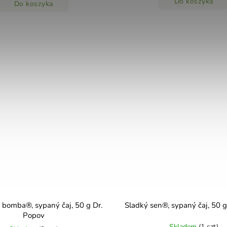
Do koszyka
Do koszyka
 bomba®, sypaný čaj, 50 g Dr.
Sladký sen®, sypaný čaj, 50 
Popov
Skladem
(1 szt)