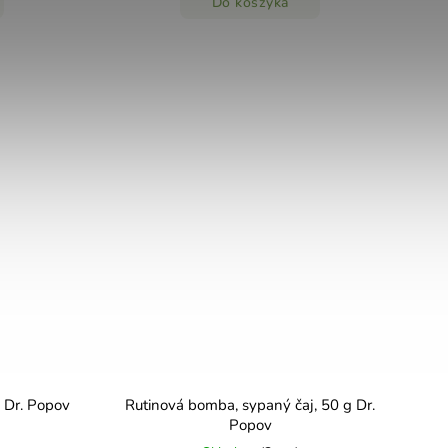
Do koszyka
g Dr. Popov
Rutinová bomba, sypaný čaj, 50 g Dr.
Popov