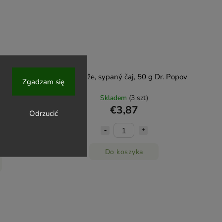
aj, 50 g Dr.
Čistá kůže, sypaný čaj, 50 g Dr. Popov
Zgadzam się
Skladem
(3 szt)
€3,87
Odrzucić
Do koszyka