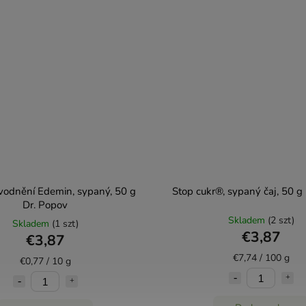
vodnění Edemin, sypaný, 50 g
Stop cukr®, sypaný čaj, 50 g
Dr. Popov
Skladem
(2 szt)
Skladem
(1 szt)
€3,87
€3,87
€7,74 / 100 g
€0,77 / 10 g