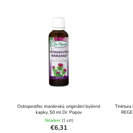
Ostropestřec mariánský, originální bylinné
Tinktura
kapky, 50 ml Dr. Popov
REGE
Skladem
(1 szt)
€6,31