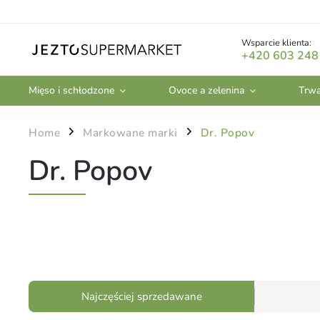
Wsparcie klienta:
+420 603 248
Mięso i schłodzone
Ovoce a zelenina
Trwa
Home
Markowane marki
Dr. Popov
/
/
Dr. Popov
Najczęściej sprzedawane