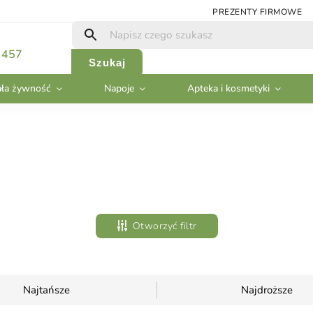
PREZENTY FIRMOWE
 457
Szukaj
ła żywność
Napoje
Apteka i kosmetyki
Otworzyć filtr
Najtańsze
Najdroższe