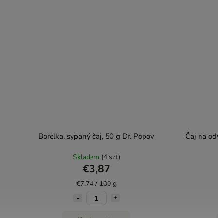
Borelka, sypaný čaj, 50 g Dr. Popov
Čaj na od
Skladem
(4 szt)
€3,87
€7,74 / 100 g