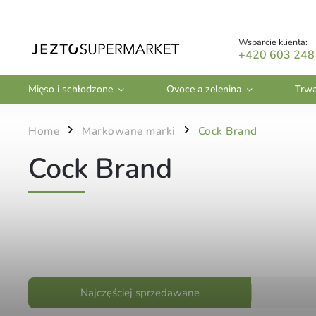
Wsparcie klienta:
+420 603 248
Mięso i schłodzone
Ovoce a zelenina
Trwa
Home
Markowane marki
Cock Brand
/
/
Cock Brand
Najczęściej sprzedawane