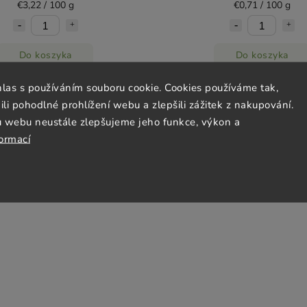
€3,22 / 100 g
€0,71 / 100 g
Do koszyka
Do koszyka
hlas s používáním souboru cookie. Cookies používáme tak,
 pohodlné prohlížení webu a zlepšili zážitek z nakupování.
u webu neustále zlepšujeme jeho funkce, výkon a
formací