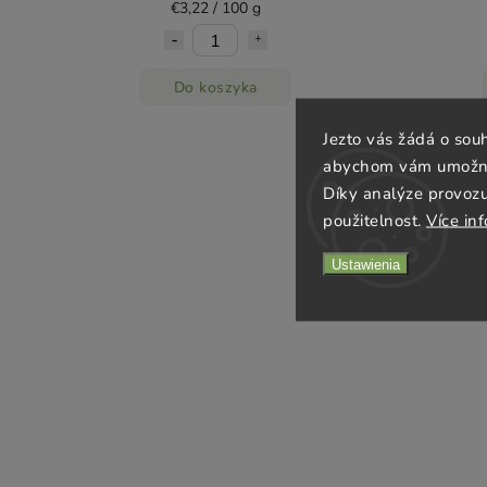
€3,22 / 100 g
Do koszyka
Jezto vás žádá o sou
abychom vám umožnili
Díky analýze provoz
použitelnost.
Více in
Ustawienia