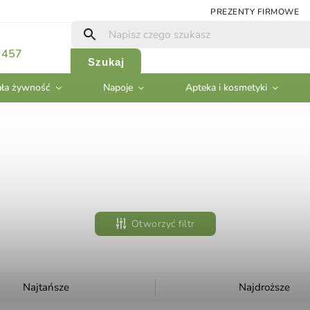
PREZENTY FIRMOWE
 457
Szukaj
ła żywność
Napoje
Apteka i kosmetyki
Otworzyć filtr
Najtańsze
Najdroższe