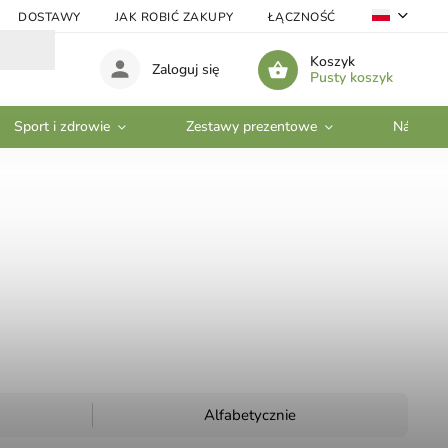
DOSTAWY
JAK ROBIĆ ZAKUPY
ŁĄCZNOŚĆ
VELKOOBC
Koszyk
Zaloguj się
Pusty koszyk
Sport i zdrowie
Zestawy prezentowe
Nádobí
Alfabetycznie