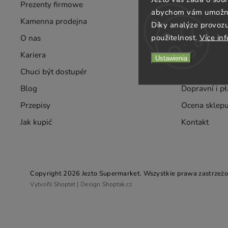
Prezenty firmowe
Hurt
abychom vám umožnili
Kamenna prodejna
Dostawy
Díky analýze provoz
použitelnost.
Více in
O nas
Smak
Kariera
Warunki korz
Ustawienia
Chuci být dostupér
Ochrane-data
Blog
Dopravní i p
Przepisy
Ocena sklep
Jak kupić
Kontakt
Copyright 2026
Jezto Supermarket
. Wszystkie prawa zastrzeżo
Vytvořil
Shoptet
| Design
Shoptak.cz