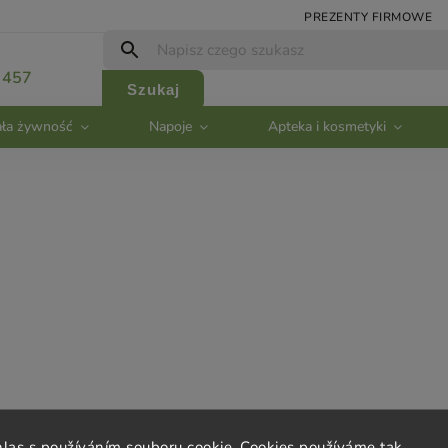
PREZENTY FIRMOWE
 457
Szukaj
ła żywność
Napoje
Apteka i kosmetyki
ta
Kontakt
hlas s používáním souboru cookie. Cookies používáme tak,