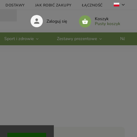
DOSTAWY
JAK ROBIĆ ZAKUPY
ŁĄCZNOŚĆ
VELKOOBC
Koszyk
Zaloguj się
Pusty koszyk
Sport i zdrowie
Zestawy prezentowe
Nádobí