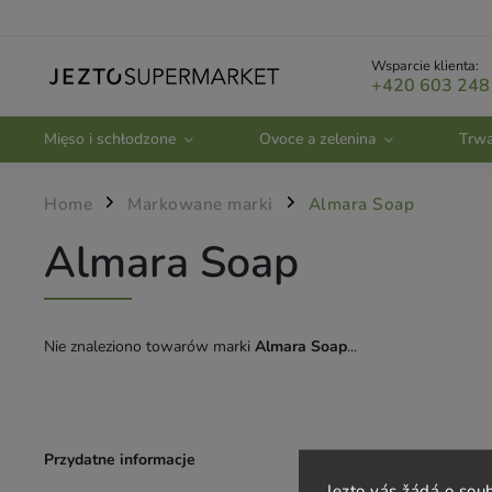
Wsparcie klienta:
+420 603 248
Mięso i schłodzone
Ovoce a zelenina
Trwa
Home
Markowane marki
Almara Soap
/
/
Almara Soap
Nie znaleziono towarów marki
Almara Soap
...
Przydatne informacje
Obsługa klien
Jezto vás žádá o sou